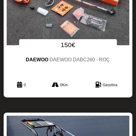
150€
DAEWOO
DAEWOO DABC260 - ROÇ
0
0Km
Gasolina