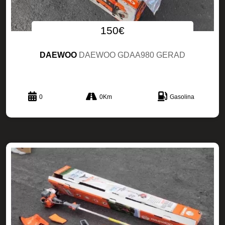
150€
DAEWOO
DAEWOO GDAA980 GERAD
0
0Km
Gasolina