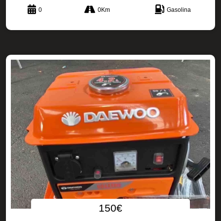
0
0Km
Gasolina
150€