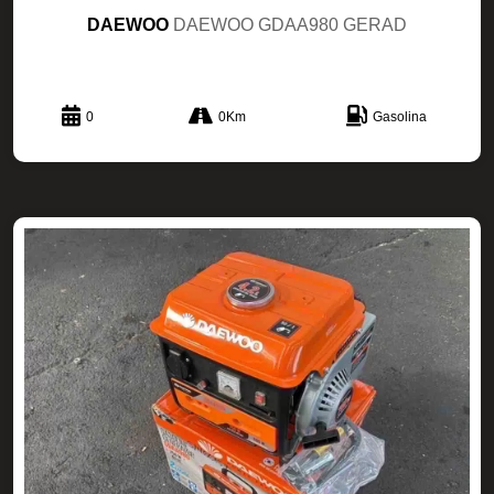
DAEWOO
DAEWOO GDAA980 GERAD
0
0Km
Gasolina