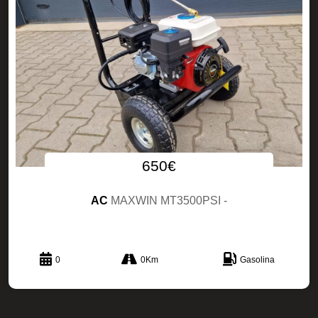
650€
AC
MAXWIN MT3500PSI -
0
0Km
Gasolina